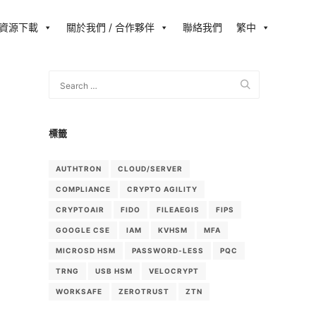
資源下載
關於我們 / 合作夥伴
聯絡我們
繁中
標籤
AUTHTRON
CLOUD/SERVER
COMPLIANCE
CRYPTO AGILITY
CRYPTOAIR
FIDO
FILEAEGIS
FIPS
GOOGLE CSE
IAM
KVHSM
MFA
MICROSD HSM
PASSWORD-LESS
PQC
TRNG
USB HSM
VELOCRYPT
WORKSAFE
ZEROTRUST
ZTN